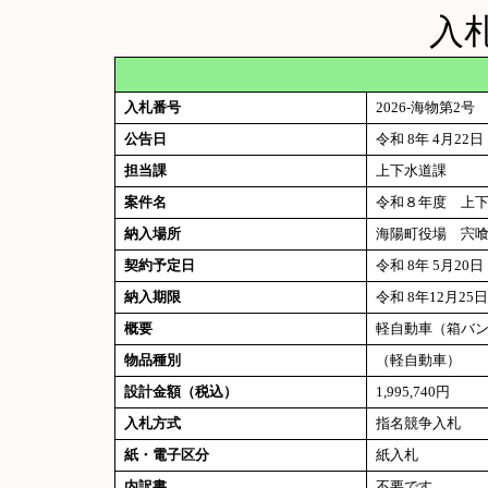
入
入札番号
2026-海物第2号
公告日
令和 8年 4月22日
担当課
上下水道課
案件名
令和８年度 上下
納入場所
海陽町役場 宍喰
契約予定日
令和 8年 5月20日
納入期限
令和 8年12月25日
概要
軽自動車（箱バン
物品種別
（軽自動車）
設計金額（税込）
1,995,740円
入札方式
指名競争入札
紙・電子区分
紙入札
内訳書
不要です