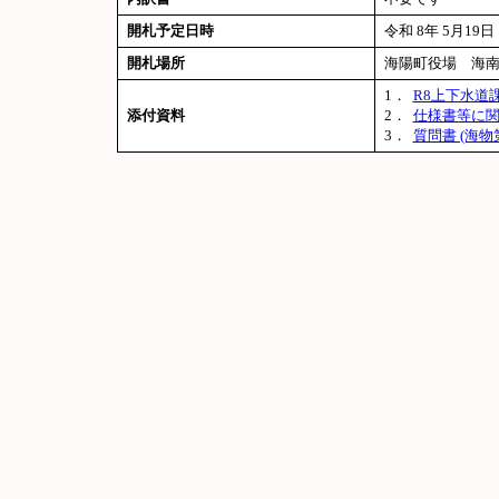
開札予定日時
令和 8年 5月19日 
開札場所
海陽町役場 海南
1．
R8上下水道
添付資料
2．
仕様書等に関
3．
質問書 (海物