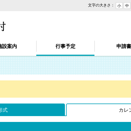
文字の大きさ：
小
中
本
文
へ
移
動
施設案内
行事予定
申請
形式
カレ