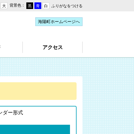
背景色：
ふりがなをつける
大
黒
青
白
海陽町ホームページへ
書
アクセス
ンダー形式