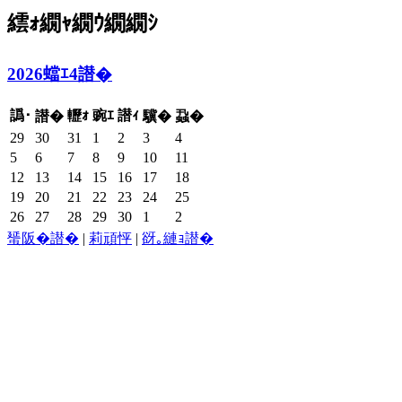
繧ｫ繝ｬ繝ｳ繝繝ｼ
2026蟷ｴ4譛�
譌･
轣ｫ
豌ｴ
譛ｨ
譛�
驥�
蝨�
29
30
31
1
2
3
4
5
6
7
8
9
10
11
12
13
14
15
16
17
18
19
20
21
22
23
24
25
26
27
28
29
30
1
2
蜑阪�譛�
|
莉頑怦
|
谺｡縺ｮ譛�