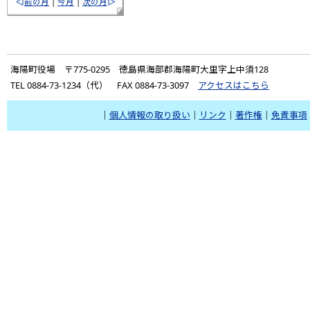
前の月
|
今月
|
次の月
海陽町役場 〒775-0295 徳島県海部郡海陽町大里字上中須128
TEL 0884-73-1234（代） FAX 0884-73-3097
アクセスはこちら
｜
個人情報の取り扱い
｜
リンク
｜
著作権
｜
免責事項