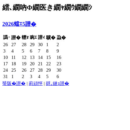
繧､繝吶Φ繝医き繝ｬ繝ｳ繝繝ｼ
2026蟷ｴ5譛�
譌･
轣ｫ
豌ｴ
譛ｨ
譛�
驥�
蝨�
26
27
28
29
30
1
2
3
4
5
6
7
8
9
10
11
12
13
14
15
16
17
18
19
20
21
22
23
24
25
26
27
28
29
30
31
1
2
3
4
5
6
蜑阪�譛�
|
莉頑怦
|
谺｡縺ｮ譛�