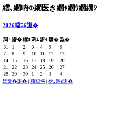
繧､繝吶Φ繝医き繝ｬ繝ｳ繝繝ｼ
2026蟷ｴ6譛�
譌･
轣ｫ
豌ｴ
譛ｨ
譛�
驥�
蝨�
31
1
2
3
4
5
6
7
8
9
10
11
12
13
14
15
16
17
18
19
20
21
22
23
24
25
26
27
28
29
30
1
2
3
4
蜑阪�譛�
|
莉頑怦
|
谺｡縺ｮ譛�