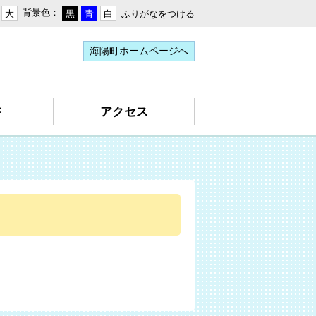
背景色：
ふりがなをつける
大
黒
青
白
海陽町ホームページへ
書
アクセス