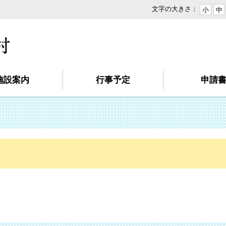
文字の大きさ：
小
中
本
文
へ
移
動
施設案内
行事予定
申請