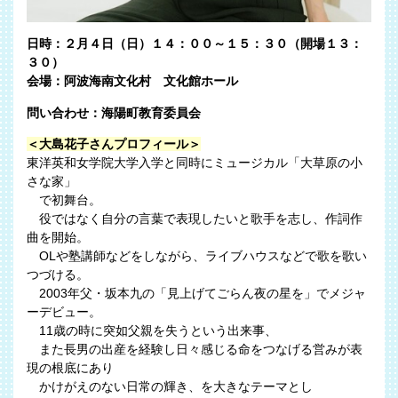
日時：２月４日（日）１４：００～１５：３０（開場１３：
３０）
会場：阿波海南文化村 文化館ホール
問い合わせ：海陽町教育委員会
＜大島花子さんプロフィール＞
東洋英和女学院大学入学と同時にミュージカル「大草原の小
さな家」
で初舞台。
役ではなく自分の言葉で表現したいと歌手を志し、作詞作
曲を開始。
OLや塾講師などをしながら、ライブハウスなどで歌を歌い
つづける。
2003年父・坂本九の「見上げてごらん夜の星を」でメジャ
ーデビュー。
11歳の時に突如父親を失うという出来事、
また長男の出産を経験し日々感じる命をつなげる営みが表
現の根底にあり
かけがえのない日常の輝き、を大きなテーマとし