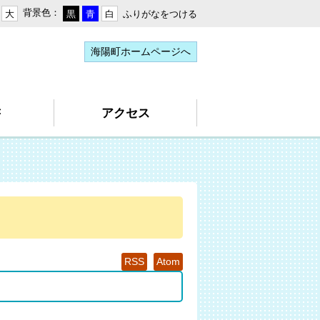
背景色：
ふりがなをつける
大
黒
青
白
海陽町ホームページへ
書
アクセス
RSS
Atom