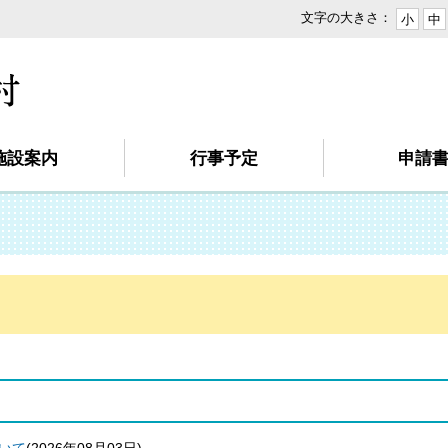
文字の大きさ：
小
中
本
文
へ
移
動
施設案内
行事予定
申請