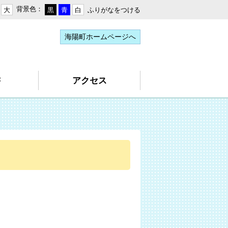
背景色：
ふりがなをつける
大
黒
青
白
海陽町ホームページへ
書
アクセス