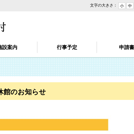
文字の大きさ：
小
中
本
文
へ
移
動
施設案内
行事予定
申請
休館のお知らせ