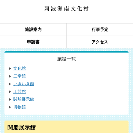
施設案内
行事予定
申請書
アクセス
施設一覧
文化館
三幸館
いきいき館
工芸館
関船展示館
博物館
関船展示館