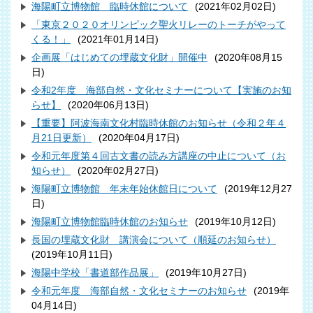
海陽町立博物館 臨時休館について
(
2021年02月02日
)
「東京２０２０オリンピック聖火リレーのトーチがやって
くる！」
(
2021年01月14日
)
企画展「はじめての埋蔵文化財」開催中
(
2020年08月15
日
)
令和2年度 海部自然・文化セミナーについて【実施のお知
らせ】
(
2020年06月13日
)
【重要】阿波海南文化村臨時休館のお知らせ（令和２年４
月21日更新）
(
2020年04月17日
)
令和元年度第４回古文書の読み方講座の中止について（お
知らせ）
(
2020年02月27日
)
海陽町立博物館 年末年始休館日について
(
2019年12月27
日
)
海陽町立博物館臨時休館のお知らせ
(
2019年10月12日
)
長国の埋蔵文化財 講演会について（順延のお知らせ）
(
2019年10月11日
)
海陽中学校「書道部作品展」
(
2019年10月27日
)
令和元年度 海部自然・文化セミナーのお知らせ
(
2019年
04月14日
)