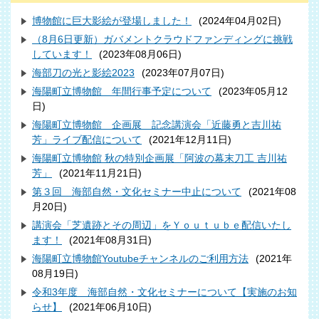
博物館に巨大影絵が登場しました！
(
2024年04月02日
)
（8月6日更新）ガバメントクラウドファンディングに挑戦
しています！
(
2023年08月06日
)
海部刀の光と影絵2023
(
2023年07月07日
)
海陽町立博物館 年間行事予定について
(
2023年05月12
日
)
海陽町立博物館 企画展 記念講演会「近藤勇と吉川祐
芳」ライブ配信について
(
2021年12月11日
)
海陽町立博物館 秋の特別企画展「阿波の幕末刀工 吉川祐
芳」
(
2021年11月21日
)
第３回 海部自然・文化セミナー中止について
(
2021年08
月20日
)
講演会「芝遺跡とその周辺」をＹｏｕｔｕｂｅ配信いたし
ます！
(
2021年08月31日
)
海陽町立博物館Youtubeチャンネルのご利用方法
(
2021年
08月19日
)
令和3年度 海部自然・文化セミナーについて【実施のお知
らせ】
(
2021年06月10日
)