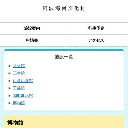
施設案内
行事予定
申請書
アクセス
施設一覧
文化館
三幸館
いきいき館
工芸館
関船展示館
博物館
博物館