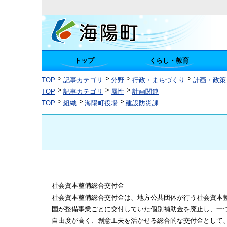
トップ
くらし・教育
陽町
TOP
記事カテゴリ
分野
行政・まちづくり
計画・政策
TOP
記事カテゴリ
属性
計画関連
TOP
組織
海陽町役場
建設防災課
社会資本整備総合交付金
社会資本整備総合交付金は、地方公共団体が行う社会資本
国が整備事業ごとに交付していた個別補助金を廃止し、一
自由度が高く、創意工夫を活かせる総合的な交付金として