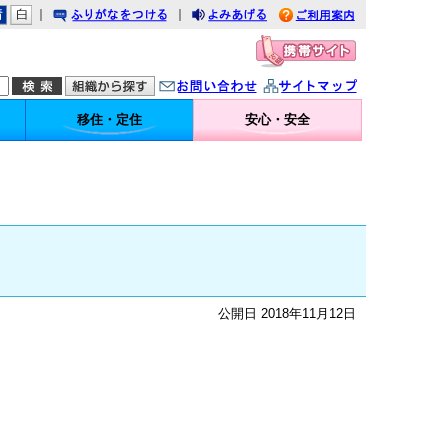
｜
｜
りがなをつける
みあげる
利用案内
問い合わせ
イトマップ
移住・定住
安心・安全
公開日 2018年11月12日