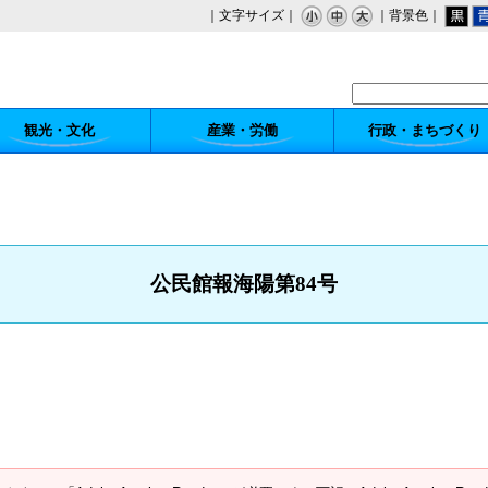
｜文字サイズ｜
｜背景色｜
観光・文化
産業・労働
行政・まちづくり
公民館報海陽第84号