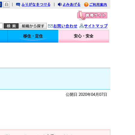
｜
｜
りがなをつける
みあげる
利用案内
問い合わせ
イトマップ
移住・定住
安心・安全
公開日 2020年04月07日