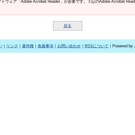
ウェア「Adobe Acrobat Reader」が必要です。下記のAdobe Acroba
戻る
い
｜
リンク
｜
著作権
｜
免責事項
｜
お問い合わせ
｜
RSSについて
｜Powered by J