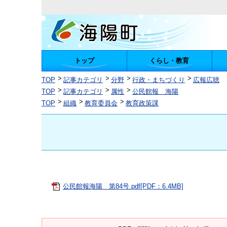
トップ
くらし・教育
陽町
TOP
記事カテゴリ
分野
行政・まちづくり
広報広聴
TOP
記事カテゴリ
属性
公民館報 海陽
TOP
組織
教育委員会
教育政策課
公民館報海陽 第84号.pdf[PDF：6.4MB]