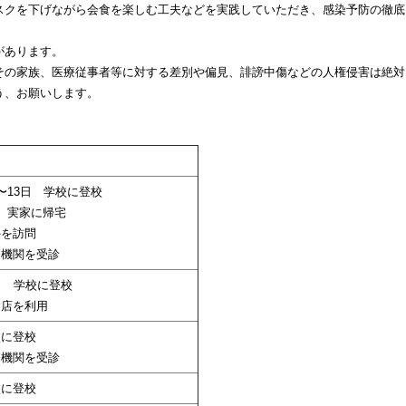
スクを下げながら会食を楽しむ工夫などを実践していただき、感染予防の徹底
があります。
その家族、医療従事者等に対する差別や偏見、誹謗中傷などの人権侵害は絶対
う、お願いします。
日〜13日 学校に登校
日 実家に帰宅
外を訪問
療機関を受診
3日 学校に登校
食店を利用
校に登校
療機関を受診
校に登校