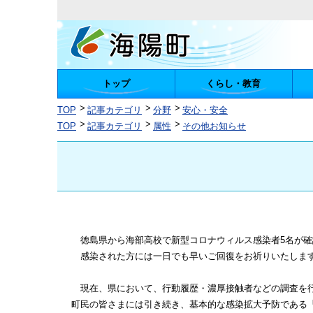
トップ
くらし・教育
陽町
TOP
記事カテゴリ
分野
安心・安全
TOP
記事カテゴリ
属性
その他お知らせ
徳島県から海部高校で新型コロナウィルス感染者5名が確認され
感染された方には一日でも早いご回復をお祈りいたしま
現在、県において、行動履歴・濃厚接触者などの調査を行
町民の皆さまには引き続き、基本的な感染拡大予防である