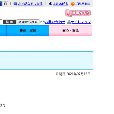
｜
｜
りがなをつける
みあげる
利用案内
問い合わせ
イトマップ
移住・定住
安心・安全
公開日 2021年07月16日
ます。