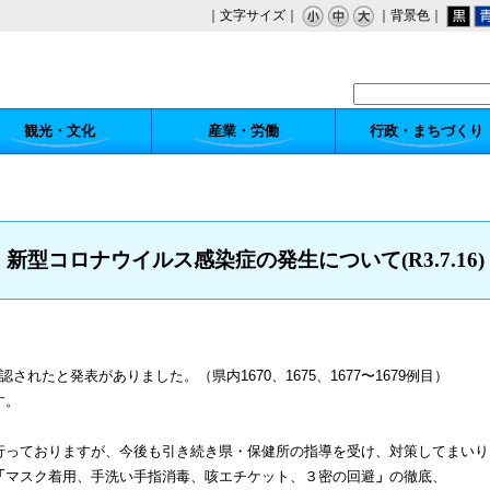
｜文字サイズ｜
｜背景色｜
観光・文化
産業・労働
行政・まちづくり
新型コロナウイルス感染症の発生について(R3.7.16)
たと発表がありました。（県内1670、1675、1677〜1679例目）
す。
っておりますが、今後も引き続き県・保健所の指導を受け、対策してまいり
「
マスク着用、手洗い手指消毒、咳エチケット、３密の回避
」
の徹底、