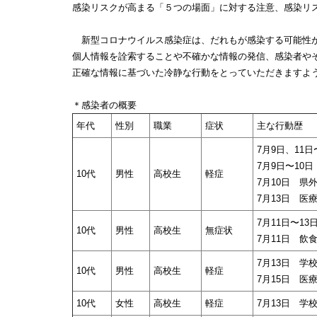
感染リスクが高まる「５つの場面」に対する注意、感染リ
新型コロナウイルス感染症は、だれもが感染する可能性
個人情報を詮索することや不確かな情報の発信、感染者や
正確な情報に基づいた冷静な行動をとっていただきますよ
＊感染者の概要
年代
性別
職業
症状
主な行動歴
7月9日、11
7月9日〜10
10代
男性
高校生
軽症
7月10日 県
7月13日 医
7月11日〜1
10代
男性
高校生
無症状
7月11日 飲
7月13日 学
10代
男性
高校生
軽症
7月15日 医
10代
女性
高校生
軽症
7月13日 学