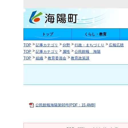
トップ
くらし・教育
陽町
TOP
記事カテゴリ
分野
行政・まちづくり
広報広聴
TOP
記事カテゴリ
属性
公民館報 海陽
TOP
組織
教育委員会
教育政策課
公民館報海陽第93号[PDF：15.4MB]