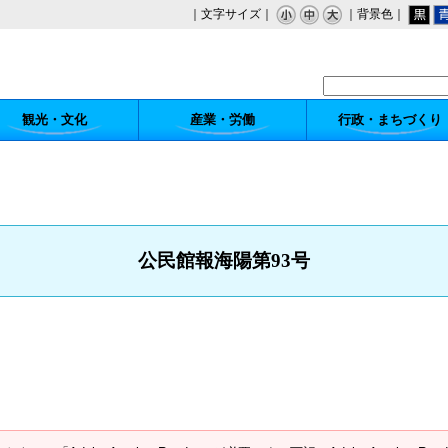
｜文字サイズ｜
｜背景色｜
観光・文化
産業・労働
行政・まちづくり
公民館報海陽第93号