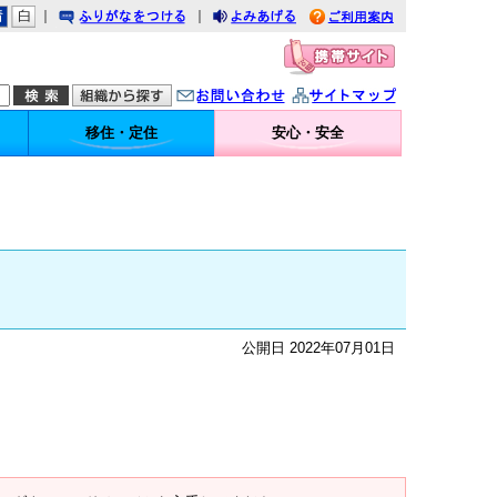
｜
｜
りがなをつける
みあげる
利用案内
問い合わせ
イトマップ
移住・定住
安心・安全
公開日 2022年07月01日