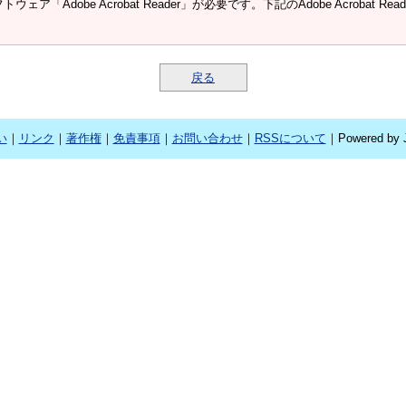
ウェア「Adobe Acrobat Reader」が必要です。下記のAdobe Acroba
戻る
い
｜
リンク
｜
著作権
｜
免責事項
｜
お問い合わせ
｜
RSSについて
｜Powered by J