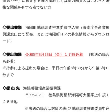
律第77号）に規定する暴力団若しくは暴力団員又はこれらと密
接な関係を有する者でない方
◇
提出書類
海陽町地籍調査推進委員申込書（海南庁舎産業振
興課窓口にて配布、または海陽町ＨＰの募集情報からダウンロ
ード）
◇
提出期限
令和5年8月18日（金）１７時必着
（郵送の場合
も必着）
※持参による提出の場合は、平日の午前8時30分から午後5時15
分まで
◇
提 出 先
海陽町役場産業振興課
〒775-0295 徳島県海部郡海陽町大里字上中須１
２８番地
※郵送の場合は封筒の表に｢地籍調査推進委員申込