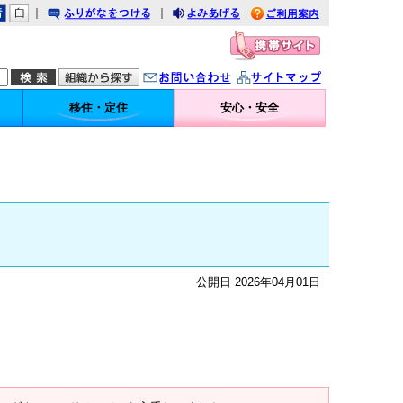
｜
｜
りがなをつける
みあげる
利用案内
問い合わせ
イトマップ
移住・定住
安心・安全
公開日 2026年04月01日