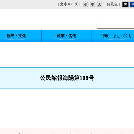
｜文字サイズ｜
｜背景色｜
観光・文化
産業・労働
行政・まちづくり
公民館報海陽第108号