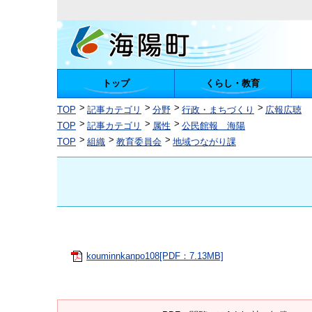
トップ
くらし・教育
陽町
TOP
記事カテゴリ
分野
行政・まちづくり
広報広聴
TOP
記事カテゴリ
属性
公民館報 海陽
TOP
組織
教育委員会
地域つながり課
kouminnkanpo108[PDF：7.13MB]