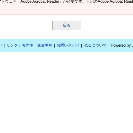
ウェア「Adobe Acrobat Reader」が必要です。下記のAdobe Acroba
戻る
い
｜
リンク
｜
著作権
｜
免責事項
｜
お問い合わせ
｜
RSSについて
｜Powered by J