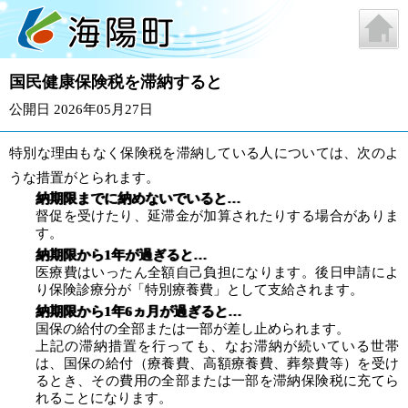
国民健康保険税を滞納すると
公開日 2026年05月27日
特別な理由もなく保険税を滞納している人については、次のよ
うな措置がとられます。
納期限までに納めないでいると…
督促を受けたり、延滞金が加算されたりする場合がありま
す。
納期限から1年が過ぎると…
医療費はいったん全額自己負担になります。後日申請によ
り保険診療分が「特別療養費」として支給されます。
納期限から1年6ヵ月が過ぎると…
国保の給付の全部または一部が差し止められます。
上記の滞納措置を行っても、なお滞納が続いている世帯
は、国保の給付（療養費、高額療養費、葬祭費等）を受け
るとき、その費用の全部または一部を滞納保険税に充てら
れることになります。