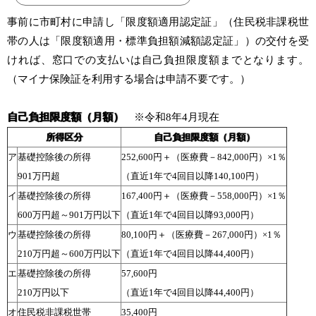
事前に市町村に申請し「限度額適用認定証」（住民税非課税世
帯の人は「限度額適用・標準負担額減額認定証」）の交付を受
ければ、窓口での支払いは自己負担限度額までとなります。
（マイナ保険証を利用する場合は申請不要です。）
自己負担限度額（月額）
※令和8年4月現在
所得区分
自己負担限度額（月額）
ア
基礎控除後の所得
252,600円＋（医療費－842,000円）×1％
901万円超
（直近1年で4回目以降140,100円）
イ
基礎控除後の所得
167,400円＋（医療費－558,000円）×1％
600万円超～901万円以下
（直近1年で4回目以降93,000円）
ウ
基礎控除後の所得
80,100円＋（医療費－267,000円）×1％
210万円超～600万円以下
（直近1年で4回目以降44,400円）
エ
基礎控除後の所得
57,600円
210万円以下
（直近1年で4回目以降44,400円）
オ
住民税非課税世帯
35,400円