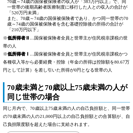
70歳～74歳の国保被保険者の収入が「383万円以上」で、同
一世帯の後期高齢者医療制度に移行した人との収入の合計が
「520万円未満」
また、70歳～74歳の国保被保険者であり、かつ同一世帯の70
歳～74歳の国保被保険者を含む基礎控除後の所得の合計が
「210万円以下」
※
低所得者Ⅱ
…国保被保険者全員と世帯主が住民税非課税の世
帯の人
※
低所得者Ⅰ
…国保被保険者全員と世帯主が住民税非課税かつ
各種収入等から必要経費・控除（年金の所得は控除額を80.67万
円として計算）を差し引いた所得が0円となる世帯の人
70歳未満と70歳以上75歳未満の人が
同じ世帯の場合
同じ月内で、70歳以上75歳未満の人の自己負担額と、同一世帯
の70歳未満の人の21,000円以上の自己負担額との合算額が、自
己負担限度額を超えた場合に支給されます。