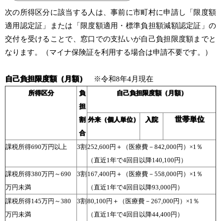
次の所得区分に該当する人は、事前に市町村に申請し「限度額
適用認定証」または「限度額適用・標準負担額減額認定証」の
交付を受けることで、窓口での支払いが自己負担限度額までと
なります。（マイナ保険証を利用する場合は申請不要です。）
自己負担限度額（月額）
※令和8年4月現在
所得区分
負
自己負担限度額（月額）
担
世帯単位
割
外来（個人単位）
入院
合
課税所得690万円以上
3割
252,600円＋（医療費－842,000円）×1％
（直近1年で4回目以降140,100円）
課税所得380万円～690
3割
167,400円＋（医療費－558,000円）×1％
万円未満
（直近1年で4回目以降93,000円）
課税所得145万円～380
3割
80,100円＋（医療費－267,000円）×1％
万円未満
（直近1年で4回目以降44,400円）