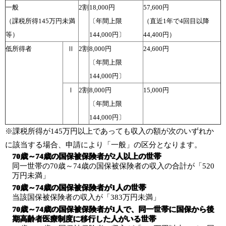
一般
2割
18,000円
57,600円
（課税所得145万円未満
〔年間上限
（直近1年で4回目以降
等）
144,000円〕
44,400円）
低所得者
Ⅱ
2割
8,000円
24,600円
〔年間上限
144,000円〕
Ⅰ
2割
8,000円
15,000円
〔年間上限
144,000円〕
※課税所得が145万円以上であっても収入の額が次のいずれか
に該当する場合、申請により「一般」の区分となります。
70歳～74歳の国保被保険者が2人以上の世帯
同一世帯の70歳～74歳の国保被保険者の収入の合計が「520
万円未満」
70歳～74歳の国保被保険者が1人の世帯
当該国保被保険者の収入が「383万円未満」
70歳～74歳の国保被保険者が1人で、同一世帯に国保から後
期高齢者医療制度に移行した人がいる世帯