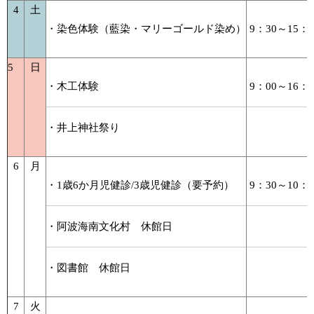
4
土
・染色体験（藍染・マリーゴールド染め）
9：30～15：0
5
日
・木工体験
9：00～16：0
・井上神社祭り
6
月
・1歳6か月児健診/3歳児健診（要予約）
9：30～10：3
・阿波海南文化村 休館日
・図書館 休館日
7
火