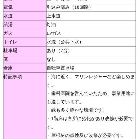
電気
引込み済み（18回路）
水道
上水道
給湯
灯油
ガス
LPガス
トイレ
水洗（公共下水）
駐車場
あり（7台）
庭
なし
倉庫
自転車置き場
特記事項
・海に近く、マリンレジャーなど楽しめま
す。
・歯科医院を営んでいたため、事業用途に
も適しています。
・緑も多く静かな環境です。
・1階床は各所に劣化があり改修が必要で
す。
・屋根材の点検及び改修が必要です。