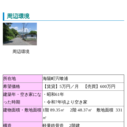
周辺環境
周辺環境
所在地
海陽町宍喰浦
希望価格
【賃貸】5万円／月 【売買】600万円
建築年・空き家にな
・昭和61年
った時期
・令和7年頃より空き家
建物面積・敷地面積
1階 89.35㎡ 2階 48.37㎡ 敷地面積 331
㎡
構造
軽量鉄骨造 2階建