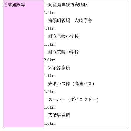
近隣施設等
・阿佐海岸鉄道宍喰駅
1.4km
・海陽町役場 宍喰庁舎
1.1km
・町立宍喰小学校
1.5km
・町立宍喰中学校
2.0km
・宍喰診療所
1.1km
・宍喰バス停（高速バス）
1.4km
・スーパー（ダイコクドー）
1.0km
・宍喰駐在所
1.8km