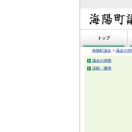
トップ
海陽町議会
議会の傍
議会の傍聴
請願・陳情