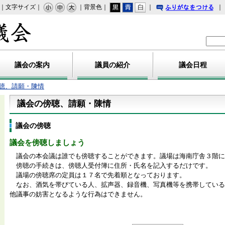
｜文字サイズ｜
｜背景色｜
｜
｜
りがなをつける
海陽町議会
議会の案内
議員の紹介
議会日程
聴、請願・陳情
議会の傍聴、請願・陳情
議会の傍聴
議会を傍聴しましょう
議会の本会議は誰でも傍聴することができます。議場は海南庁舎３階に
傍聴の手続きは、傍聴人受付簿に住所・氏名を記入するだけです。
議場の傍聴席の定員は１７名で先着順となっております。
なお、酒気を帯びている人、拡声器、録音機、写真機等を携帯している
他議事の妨害となるような行為はできません。