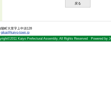
戻る
郡海陽町大里字上中須128
:
gikai@kaiyo-town.jp
yright©2011 Kaiyo Prefectural Assembly, All Rights Reserved Powered by Jo