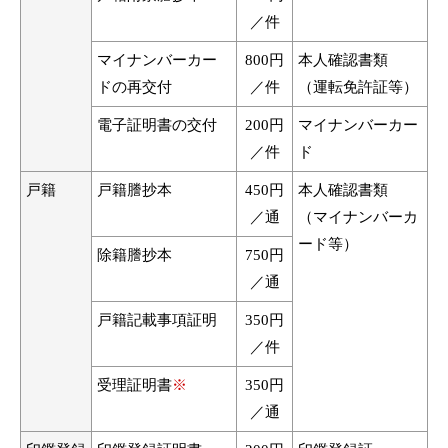
／件
マイナンバーカー
800円
本人確認書類
ドの再交付
／件
（運転免許証等）
電子証明書の交付
200円
マイナンバーカー
／件
ド
戸籍
戸籍謄抄本
450円
本人確認書類
／通
（マイナンバーカ
ード等）
除籍謄抄本
750円
／通
戸籍記載事項証明
350円
／件
受理証明書
※
350円
／通