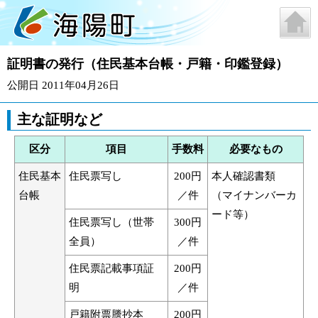
証明書の発行（住民基本台帳・戸籍・印鑑登録）
公開日 2011年04月26日
主な証明など
区分
項目
手数料
必要なもの
住民基本
住民票写し
200円
本人確認書類
台帳
／件
（マイナンバーカ
ード等）
住民票写し（世帯
300円
全員）
／件
住民票記載事項証
200円
明
／件
戸籍附票謄抄本
200円