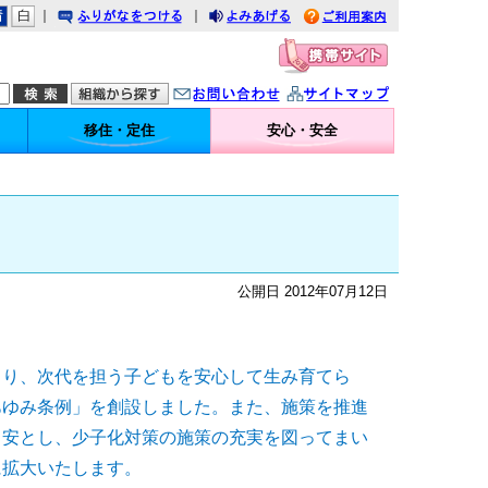
｜
｜
りがなをつける
みあげる
利用案内
問い合わせ
イトマップ
移住・定住
安心・安全
公開日 2012年07月12日
より、次代を担う子どもを安心して生み育てら
あゆみ条例」を創設しました。また、施策を推進
目安とし、少子化対策の施策の充実を図ってまい
に拡大いたします。