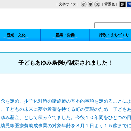
｜文字サイズ｜
｜背景色｜
観光・文化
産業・労働
行政・まちづくり
子どもあゆみ条例が制定されました！
理念を定め、少子化対策の諸施策の基本的事項を定めることに
し、子どもの未来に夢や希望を持てる町の実現のため「子ども
あゆみ基金」として積み立てました。今後１０年間をひとつの
乳幼児等医療費助成事業の対象年齢を８月１日より１５歳まで