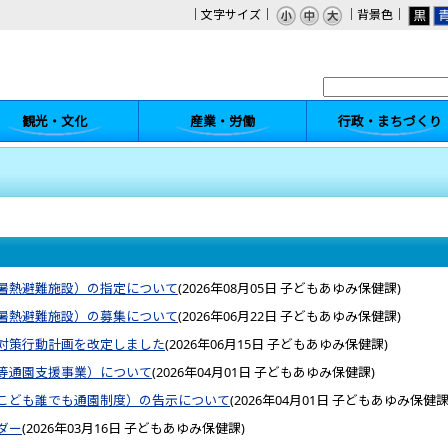
｜文字サイズ｜
｜背景色｜
観光・文化
産業・労働
行政・まちづくり
暑熱避難施設）の指定について
(
2026年08月05日
子どもあゆみ保健課
)
暑熱避難施設）の募集について
(
2026年06月22日
子どもあゆみ保健課
)
対策行動計画を改定しました
(
2026年06月15日
子どもあゆみ保健課
)
等通園支援事業）について
(
2026年04月01日
子どもあゆみ保健課
)
こども誰でも通園制度）の告示について
(
2026年04月01日
子どもあゆみ保健
ダー
(
2026年03月16日
子どもあゆみ保健課
)