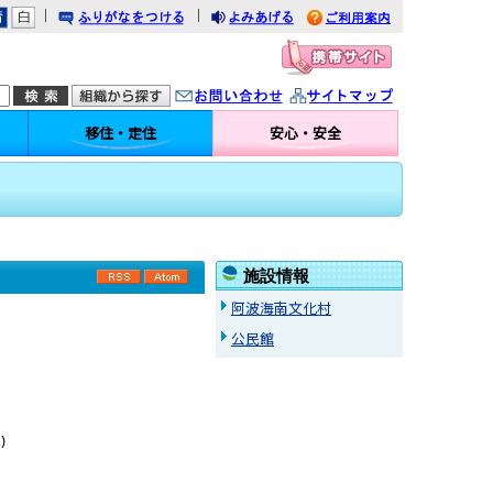
｜
｜
りがなをつける
みあげる
利用案内
問い合わせ
イトマップ
移住・定住
安心・安全
施設情報
RSS
Atom
阿波海南文化村
公民館
課
)