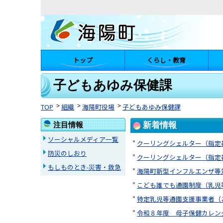
トップ
くらし・教育
陽町
子どもあゆみ保健課
TOP
組織
海陽町役場
子どもあゆみ保健課
注目情報
新着情報
ソーシャルメディア一覧
クーリングシェルター（指定
防災のしおり
クーリングシェルター（指定
もしものとき-災害・救急
海陽町新型インフルエンザ等
こども誰でも通園制度（乳児
特定乳児等通園支援事業者（
令和８年度 母子保健カレン