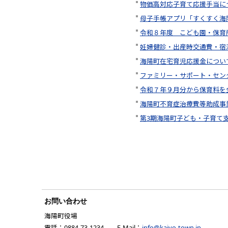
物価高対応子育て応援手当に
母子手帳アプリ「すくすく海
令和８年度 こども園・保育
妊婦健診・出産時交通費・宿
海陽町在宅育児応援金につい
ファミリー・サポート・セン
令和７年９月分から保育料を
海陽町不育症治療費等助成事
第3期海陽町子ども・子育て
お問い合わせ
海陽町役場
電話：0884-73-1234 E-Mail：
info@kaiyo-town.jp