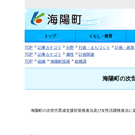
トップ
くらし・教育
陽町
TOP
記事カテゴリ
分野
行政・まちづくり
計画・政策
TOP
記事カテゴリ
属性
計画関連
TOP
組織
海陽町役場
総務課
海陽町の次
海陽町の次世代育成支援対策推進法及び女性活躍推進法に