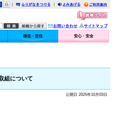
｜
｜
りがなをつける
みあげる
利用案内
問い合わせ
イトマップ
移住・定住
安心・安全
取組について
公開日 2025年10月03日