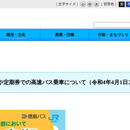
｜文字サイズ｜
｜背景色｜
観光・文化
産業・労働
行政・まちづくり
券や定期券での高速バス乗車について（令和4年4月1日