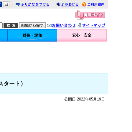
｜
｜
りがなをつける
みあげる
利用案内
問い合わせ
イトマップ
移住・定住
安心・安全
スタート）
公開日 2022年05月19日