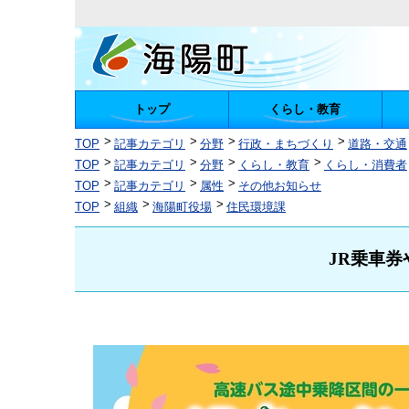
トップ
くらし・教育
陽町
TOP
記事カテゴリ
分野
行政・まちづくり
道路・交通
TOP
記事カテゴリ
分野
くらし・教育
くらし・消費者
TOP
記事カテゴリ
属性
その他お知らせ
TOP
組織
海陽町役場
住民環境課
JR乗車