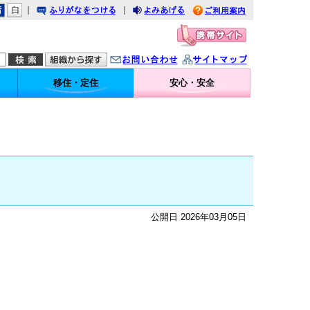
｜
｜
りがなをつける
みあげる
利用案内
問い合わせ
イトマップ
移住・定住
安心・安全
公開日 2026年03月05日