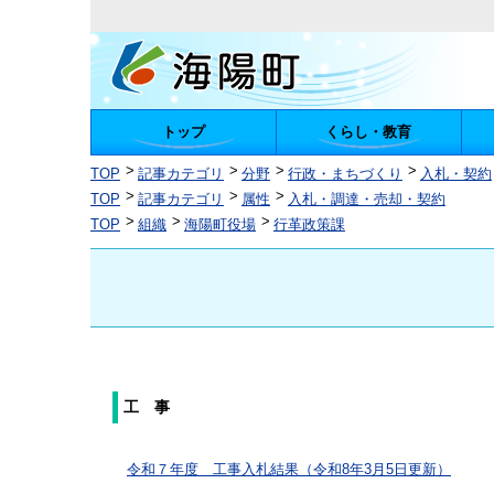
トップ
くらし・教育
陽町
TOP
記事カテゴリ
分野
行政・まちづくり
入札・契約
TOP
記事カテゴリ
属性
入札・調達・売却・契約
TOP
組織
海陽町役場
行革政策課
工 事
令和７年度 工事入札結果（令和8年3月5日更新）