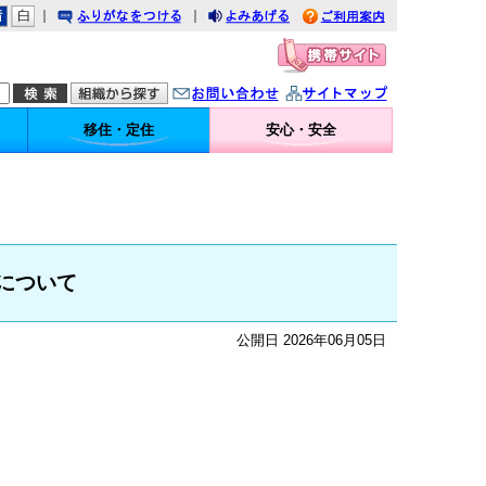
｜
｜
りがなをつける
みあげる
利用案内
問い合わせ
イトマップ
移住・定住
安心・安全
について
公開日 2026年06月05日