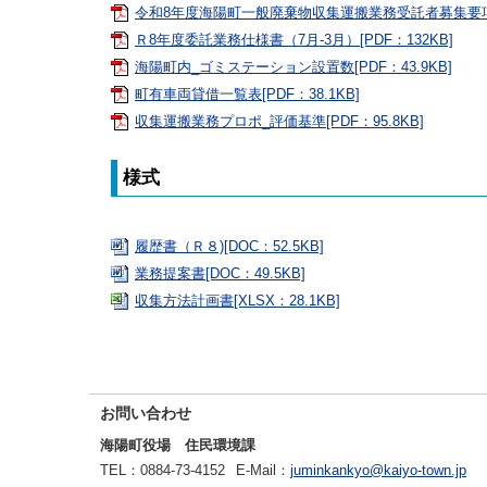
令和8年度海陽町一般廃棄物収集運搬業務受託者募集要項[P
Ｒ8年度委託業務仕様書（7月-3月）[PDF：132KB]
海陽町内_ゴミステーション設置数[PDF：43.9KB]
町有車両貸借一覧表[PDF：38.1KB]
収集運搬業務プロポ_評価基準[PDF：95.8KB]
様式
履歴書（Ｒ８)[DOC：52.5KB]
業務提案書[DOC：49.5KB]
収集方法計画書[XLSX：28.1KB]
お問い合わせ
海陽町役場 住民環境課
TEL
：0884-73-4152
E-Mail
：
juminkankyo@kaiyo-town.jp