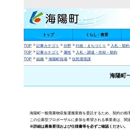
トップ
くらし・教育
陽町
TOP
記事カテゴリ
分野
行政・まちづくり
入札・契約
TOP
記事カテゴリ
属性
入札・調達・売却・契約
TOP
組織
海陽町役場
住民環境課
海陽町
海陽町一般廃棄物収集運搬業務を委託するため、契約の相
この公募型プロポーザルに参加を希望される事業者は、関
※詳細は募集要項および仕様書等を必ずご確認ください。