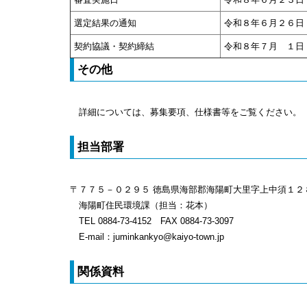
選定結果の通知
令和８年６月２６日
契約協議・契約締結
令和８年７月 １日
その他
詳細については、募集要項、仕様書等をご覧ください。
担当部署
〒７７５－０２９５ 徳島県海部郡海陽町大里字上中須１２
海陽町住民環境課（担当：花本）
TEL 0884-73-4152 FAX 0884-73-3097
E-mail：juminkankyo@kaiyo-town.jp
関係資料