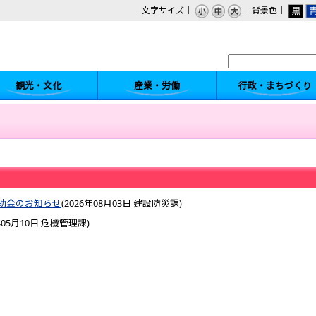
｜文字サイズ｜
｜背景色｜
観光・文化
産業・労働
行政・まちづくり
助金のお知らせ
(
2026年08月03日
建設防災課
)
年05月10日
危機管理課
)