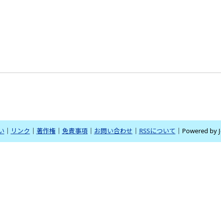
い
｜
リンク
｜
著作権
｜
免責事項
｜
お問い合わせ
｜
RSSについて
｜Powered by J