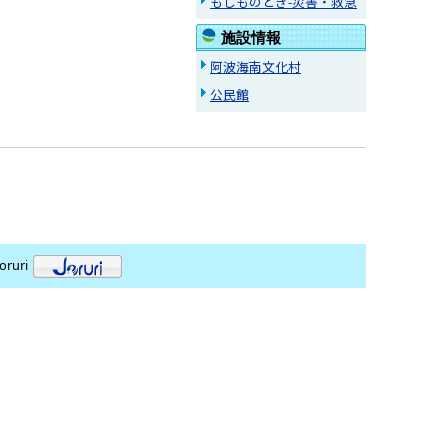
もしものとき-災害・救急
施設情報
阿波海南文化村
公民館
oruri