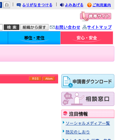
｜
｜
りがなをつける
みあげる
利用案内
問い合わせ
イトマップ
移住・定住
安心・安全
RSS
Atom
注目情報
ソーシャルメディア一覧
防災のしおり