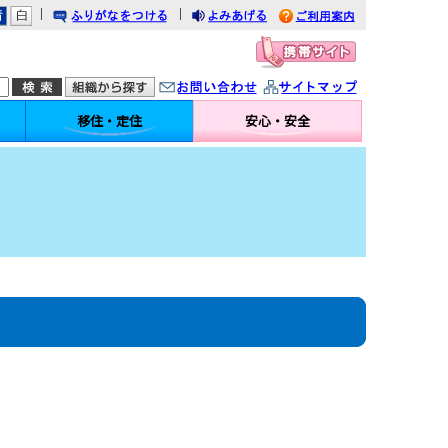
｜
｜
りがなをつける
みあげる
利用案内
問い合わせ
イトマップ
移住・定住
安心・安全