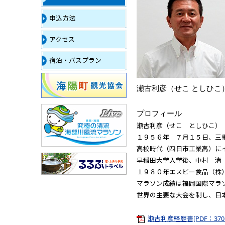
申込方法
アクセス
宿泊・バスプラン
瀬古利彦（せこ としひこ
プロフィール
瀬古利彦（せこ としひこ）
１９５６年 ７月１５日、三
高校時代（四日市工業高）に
早稲田大学入学後、中村 清
１９８０年エスビー食品（株
マラソン成績は福岡国際マラソ
世界の主要な大会を制し、日
瀬古利彦経歴書[PDF：370K