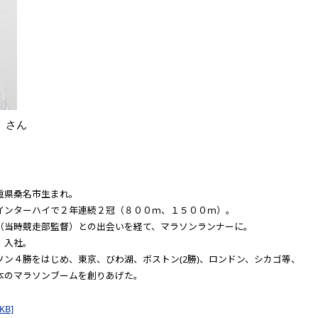
）さん
重県桑名市生まれ。
インターハイで２年連続２冠（８００ｍ、１５００ｍ）。
（当時競走部監督）との出会いを経て、マラソンランナーに。
）入社。
ン４勝をはじめ、東京、びわ湖、ボストン(2勝)、ロンドン、シカゴ等、
本のマラソンブームを創りあげた。
B]