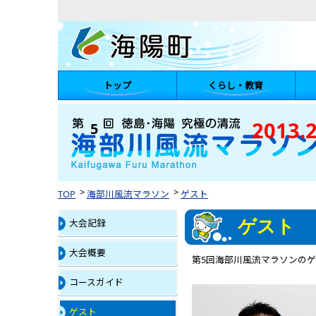
トップ
くらし・教育
陽町
2013.2
5
海部川風流マラソン
TOP
海部川風流マラソン
ゲスト
大会記録
ゲスト
大会概要
第5回海部川風流マラソンの
コースガイド
ゲスト