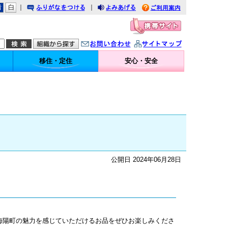
｜
｜
りがなをつける
みあげる
利用案内
問い合わせ
イトマップ
移住・定住
安心・安全
公開日 2024年06月28日
な海陽町の魅力を感じていただけるお品をぜひお楽しみくださ