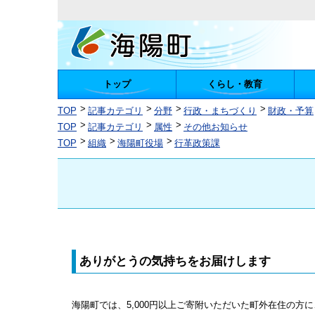
トップ
くらし・教育
陽町
TOP
記事カテゴリ
分野
行政・まちづくり
財政・予算
TOP
記事カテゴリ
属性
その他お知らせ
TOP
組織
海陽町役場
行革政策課
ありがとうの気持ちをお届けします
海陽町では、5,000円以上ご寄附いただいた町外在住の