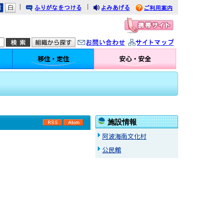
｜
｜
りがなをつける
みあげる
利用案内
問い合わせ
イトマップ
移住・定住
安心・安全
施設情報
RSS
Atom
阿波海南文化村
公民館