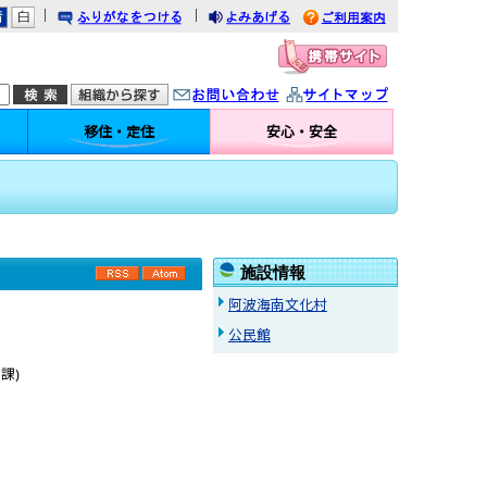
｜
｜
りがなをつける
みあげる
利用案内
問い合わせ
イトマップ
移住・定住
安心・安全
施設情報
RSS
Atom
阿波海南文化村
公民館
流課
)