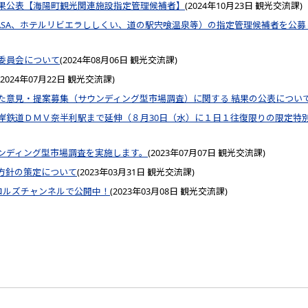
果公表【海陽町観光関連施設指定管理候補者】
(
2024年10月23日
観光交流課
)
ASA、ホテルリビエラししくい、道の駅宍喰温泉等）の指定管理候補者を公募
委員会について
(
2024年08月06日
観光交流課
)
2024年07月22日
観光交流課
)
た意見・提案募集（サウンディング型市場調査）に関する 結果の公表につい
岸鉄道ＤＭＶ奈半利駅まで延伸（８月30日（水）に１日１往復限りの限定特
ンディング型市場調査を実施します。
(
2023年07月07日
観光交流課
)
方針の策定について
(
2023年03月31日
観光交流課
)
ニコルズチャンネルで公開中！
(
2023年03月08日
観光交流課
)