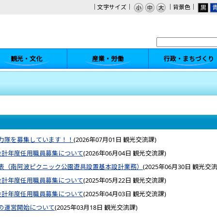
｜文字サイズ｜
｜背景色｜
観光・文化
産業・労働
行政・まちづくり
力隊を募集しています！！
(
2026年07月01日
観光交流課
)
会計年度任用職員募集について
(
2026年06月04日
観光交流課
)
表（南阿波ピクニック公園遊具設置基本設計業務）
(
2025年06月30日
観光交
会計年度任用職員募集について
(
2025年05月22日
観光交流課
)
会計年度任用職員募集について
(
2025年04月03日
観光交流課
)
の運営開始について
(
2025年03月18日
観光交流課
)