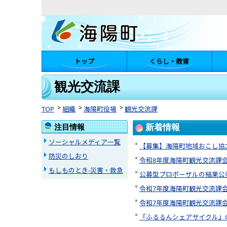
トップ
くらし・教育
陽町
観光交流課
TOP
組織
海陽町役場
観光交流課
注目情報
新着情報
ソーシャルメディア一覧
【募集】海陽町地域おこし協
防災のしおり
令和8年度海陽町観光交流課
もしものとき-災害・救急
公募型プロポーザルの結果公
令和7年度海陽町観光交流課
令和7年度海陽町観光交流課
『ふるるんシェアサイクル』