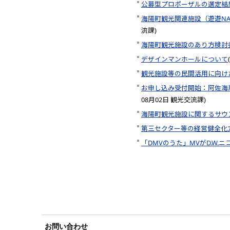
公募型プロポーザルの選定結
海陽町観光関連施設（遊遊N
流課
)
海陽町観光施設のあり方検討
デザインマンホールについて
(
観光施設等の民間活用に向け
お申し込み受付開始：阿佐海
08月02日
観光交流課
)
海陽町観光施設に関するサウ
第三セクター等の経営健全化
「DMVのうた」MVがD.W.
お問い合わせ