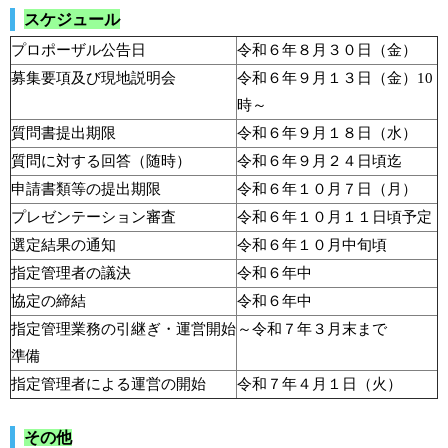
スケジュール
プロポーザル公告日
令和６年８月３０日（金）
募集要項及び現地説明会
令和６年９月１３日（金）10
時～
質問書提出期限
令和６年９月１８日（水）
質問に対する回答（随時）
令和６年９月２４日頃迄
申請書類等の提出期限
令和６年１０月７日（月）
プレゼンテーション審査
令和６年１０月１１日頃予定
選定結果の通知
令和６年１０月中旬頃
指定管理者の議決
令和６年中
協定の締結
令和６年中
指定管理業務の引継ぎ・運営開始
～令和７年３月末まで
準備
指定管理者による運営の開始
令和７年４月１日（火）
その他