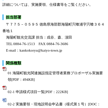
詳細については、実施要領、仕様書等をご覧ください。
担当部署
〒７７５－０５９５ 徳島県海部郡海陽町宍喰浦字宍喰３６４
番地１
海陽町観光交流課 担当：戎谷、森、濵田
TEL 0884-76-1513 FAX 0884-76-3686
E-mail：kankokoryu@kaiyo-town.jp
関係種類
01 海陽町観光関連施設指定管理者業務プロポーザル実施要
領[PDF：494KB]
02-1 申請様式項目一覧[PDF：222KB]
02-2 実施要領・現地説明会申込書（様式第１号）[DOC：