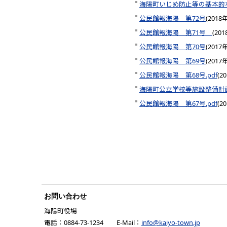
海陽町いじめ防止等の基本的
公民館報海陽 第72号
(
2018
公民館報海陽 第71号
(
20
公民館報海陽 第70号
(
2017
公民館報海陽 第69号
(
2017
公民館報海陽 第68号.pdf
(
2
海陽町公立学校等施設整備計
公民館報海陽 第67号.pdf
(
2
お問い合わせ
海陽町役場
電話：0884-73-1234 E-Mail：
info@kaiyo-town.jp