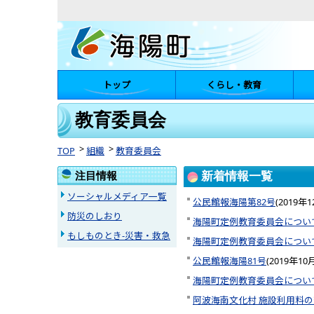
トップ
くらし・教育
陽町
教育委員会
TOP
組織
教育委員会
注目情報
新着情報一覧
ソーシャルメディア一覧
公民館報海陽第82号
(
2019年
防災のしおり
海陽町定例教育委員会につい
もしものとき-災害・救急
海陽町定例教育委員会につい
公民館報海陽81号
(
2019年10
海陽町定例教育委員会につい
阿波海南文化村 施設利用料