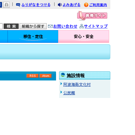
｜
｜
りがなをつける
みあげる
利用案内
問い合わせ
イトマップ
移住・定住
安心・安全
施設情報
RSS
Atom
阿波海南文化村
公民館