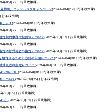
026年06月29日
行革政策課
)
#海陽夏物語」ハッシュタグキャンペーン
(
2026年06月19日
行革政策課
)
日
行革政策課
)
集します
(
2026年06月01日
行革政策課
)
026年05月27日
行革政策課
)
暫定契約事務取扱要領について
(
2026年05月07日
行革政策課
)
026年04月22日
行革政策課
)
指定納付受託者の指定について
(
2026年04月01日
行革政策課
)
を確保するための方針の公開について
(
2026年04月01日
行革政策課
)
付受託者の指定について
(
2026年04月01日
行革政策課
)
〜2026.3）
(
2026年04月01日
行革政策課
)
画について
(
2026年03月25日
行革政策課
)
026年03月25日
行革政策課
)
6年03月05日
行革政策課
)
.4〜）
(
2026年03月01日
行革政策課
)
026年02月18日
行革政策課
)