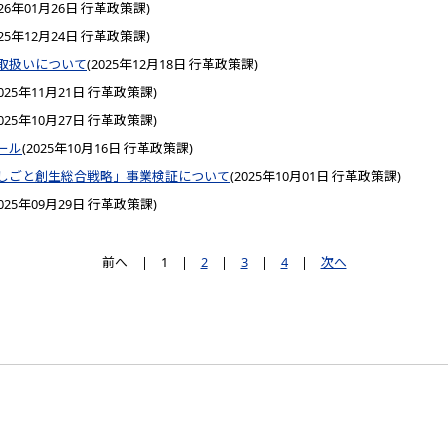
026年01月26日
行革政策課
)
025年12月24日
行革政策課
)
取扱いについて
(
2025年12月18日
行革政策課
)
025年11月21日
行革政策課
)
025年10月27日
行革政策課
)
ール
(
2025年10月16日
行革政策課
)
しごと創生総合戦略」事業検証について
(
2025年10月01日
行革政策課
)
025年09月29日
行革政策課
)
前へ
|
1
|
2
|
3
|
4
|
次へ