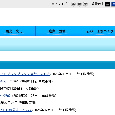
｜文字サイズ｜
｜背景色｜
観光・文化
産業・労働
行政・まちづくり
のガイドブックブックを発行しました
(
2026年08月05日
行革政策課
)
.4〜）
(
2026年08月01日
行革政策課
)
026年07月29日
行革政策課
)
・物品）
(
2026年07月28日
行革政策課
)
6年07月24日
行革政策課
)
見通しの公表について
(
2026年07月09日
行革政策課
)