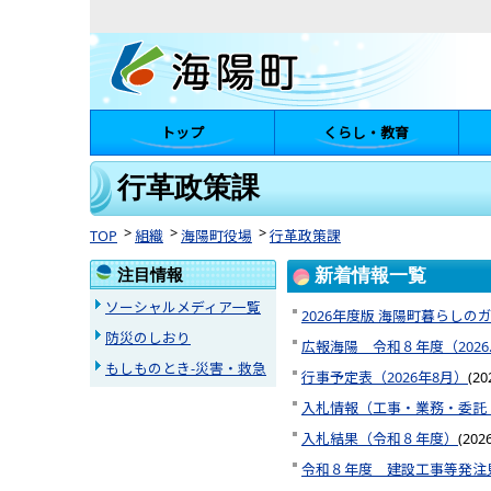
トップ
くらし・教育
陽町
行革政策課
TOP
組織
海陽町役場
行革政策課
注目情報
新着情報一覧
ソーシャルメディア一覧
2026年度版 海陽町暮らし
防災のしおり
広報海陽 令和８年度（2026
もしものとき-災害・救急
行事予定表（2026年8月）
(
2
入札情報（工事・業務・委託
入札結果（令和８年度）
(
202
令和８年度 建設工事等発注