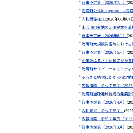
行事予定表（2026年7月）
(
2
海陽町公式Instagram「
入札関係様式
(
2026年06月01
未活用町有地の活用提案を募
行事予定表（2026年6月）
(
2
海陽町大規模災害時における
行事予定表（2026年5月）
(
2
企業版ふるさと納税にかかる
海陽町サイバーセキュリティ
ふるさと納税にかかる指定納
広報海陽 令和７年度（2025.4
海陽町過疎地域持続的発展計
行事予定表（2026年4月）
(
2
入札結果（令和７年度）
(
202
広報海陽 令和７年度（2025
行事予定表（2026年3月）
(
2