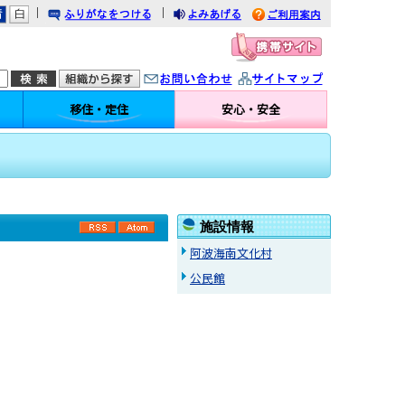
｜
｜
りがなをつける
みあげる
利用案内
問い合わせ
イトマップ
移住・定住
安心・安全
施設情報
RSS
Atom
阿波海南文化村
公民館