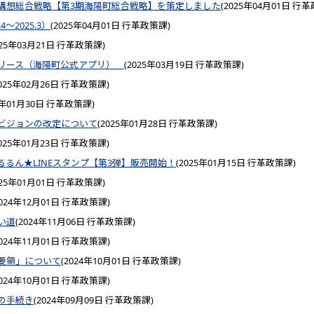
構想総合戦略【第3期海陽町総合戦略】を策定しました
(
2025年04月01日
行革
〜2025.3）
(
2025年04月01日
行革政策課
)
025年03月21日
行革政策課
)
リリース（海陽町公式アプリ）
(
2025年03月19日
行革政策課
)
025年02月26日
行革政策課
)
5年01月30日
行革政策課
)
ビジョンの改定について
(
2025年01月28日
行革政策課
)
025年01月23日
行革政策課
)
るん★LINEスタンプ【第3弾】販売開始！
(
2025年01月15日
行革政策課
)
025年01月01日
行革政策課
)
024年12月01日
行革政策課
)
い道
(
2024年11月06日
行革政策課
)
024年11月01日
行革政策課
)
要領」について
(
2024年10月01日
行革政策課
)
024年10月01日
行革政策課
)
の手続き
(
2024年09月09日
行革政策課
)