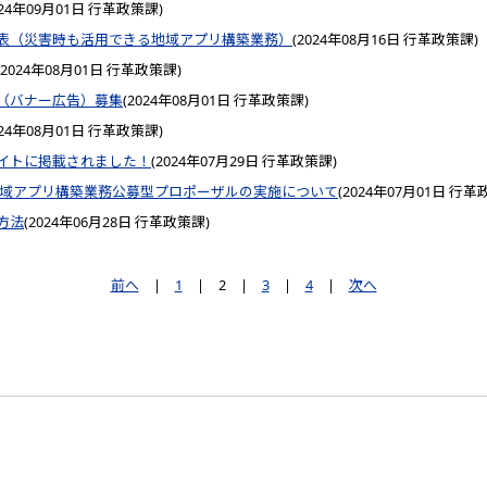
024年09月01日
行革政策課
)
表（災害時も活用できる地域アプリ構築業務）
(
2024年08月16日
行革政策課
)
2024年08月01日
行革政策課
)
（バナー広告）募集
(
2024年08月01日
行革政策課
)
024年08月01日
行革政策課
)
イトに掲載されました！
(
2024年07月29日
行革政策課
)
地域アプリ構築業務公募型プロポーザルの実施について
(
2024年07月01日
行革
方法
(
2024年06月28日
行革政策課
)
前へ
|
1
|
2
|
3
|
4
|
次へ