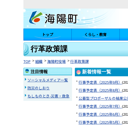
トップ
くらし・教育
陽町
行革政策課
TOP
組織
海陽町役場
行革政策課
注目情報
新着情報一覧
ソーシャルメディア一覧
行事予定表（2025年9月）
(
2
防災のしおり
行事予定表（2025年8月）
(
2
もしものとき-災害・救急
公募型プロポーザルの結果公
行事予定表（2025年7月）
(
2
行事予定表（2025年6月）
(
2
行事予定表（2025年5月）
(
2