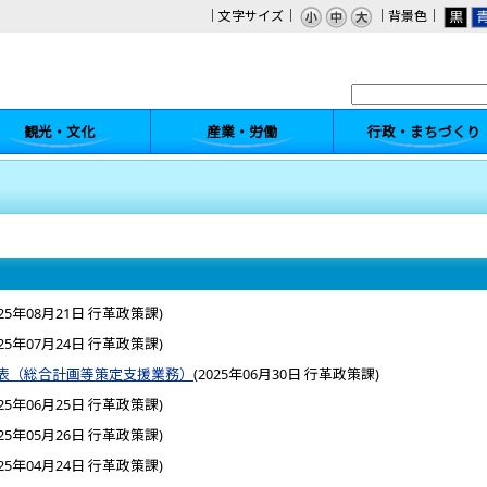
｜文字サイズ｜
｜背景色｜
観光・文化
産業・労働
行政・まちづくり
025年08月21日
行革政策課
)
025年07月24日
行革政策課
)
表（総合計画等策定支援業務）
(
2025年06月30日
行革政策課
)
025年06月25日
行革政策課
)
025年05月26日
行革政策課
)
025年04月24日
行革政策課
)