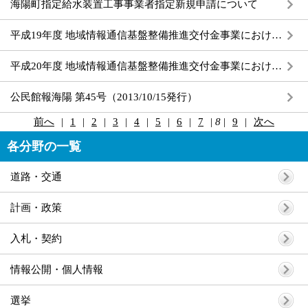
海陽町指定給水装置工事事業者指定新規申請について
平成19年度 地域情報通信基盤整備推進交付金事業における整備計画の事後評価
平成20年度 地域情報通信基盤整備推進交付金事業における整備計画の事後評価
公民館報海陽 第45号（2013/10/15発行）
前へ
|
1
|
2
|
3
|
4
|
5
|
6
|
7
|
8
|
9
|
次へ
各分野の一覧
道路・交通
計画・政策
入札・契約
情報公開・個人情報
選挙