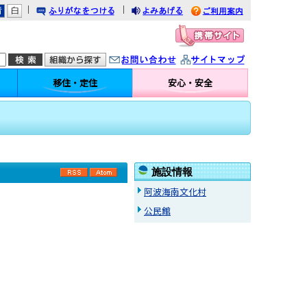
｜
｜
りがなをつける
みあげる
利用案内
問い合わせ
イトマップ
移住・定住
安心・安全
施設情報
RSS
Atom
阿波海南文化村
公民館