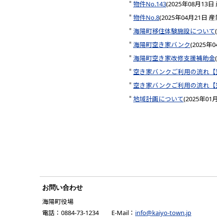
物件No.143
(
2025年08月13日
物件No.8
(
2025年04月21日
産
海陽町移住体験施設について
(
海陽町空き家バンク
(
2025年
海陽町空き家改修支援補助金
(
空き家バンクご利用の流れ【
空き家バンクご利用の流れ【
地域計画について
(
2025年01
お問い合わせ
海陽町役場
電話：0884-73-1234 E-Mail：
info@kaiyo-town.jp