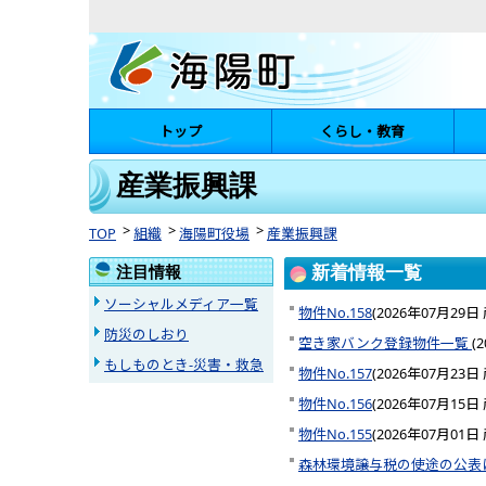
トップ
くらし・教育
陽町
産業振興課
TOP
組織
海陽町役場
産業振興課
注目情報
新着情報一覧
ソーシャルメディア一覧
物件No.158
(
2026年07月29日
防災のしおり
空き家バンク登録物件一覧
(
2
もしものとき-災害・救急
物件No.157
(
2026年07月23日
物件No.156
(
2026年07月15日
物件No.155
(
2026年07月01日
森林環境譲与税の使途の公表